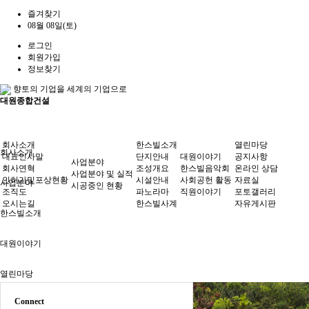
즐겨찾기
08월 08일(토)
로그인
회원가입
정보찾기
향토의 기업을 세계의 기업으로
대원종합건설
회사소개
한스빌소개
열린마당
회사소개
대표인사말
단지안내
대원이야기
공지사항
사업분야
회사연혁
조성개요
한스빌음악회
온라인 상담
사업분야 및 실적
인허가및포상현황
시설안내
사회공헌 활동
자료실
사업분야
시공중인 현황
조직도
파노라마
직원이야기
포토갤러리
오시는길
한스빌사계
자유게시판
한스빌소개
대원이야기
열린마당
Connect