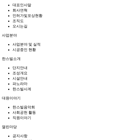
대표인사말
회사연혁
인허가및포상현황
조직도
오시는길
사업분야
사업분야 및 실적
시공중인 현황
한스빌소개
단지안내
조성개요
시설안내
파노라마
한스빌사계
대원이야기
한스빌음악회
사회공헌 활동
직원이야기
열린마당
공지사항