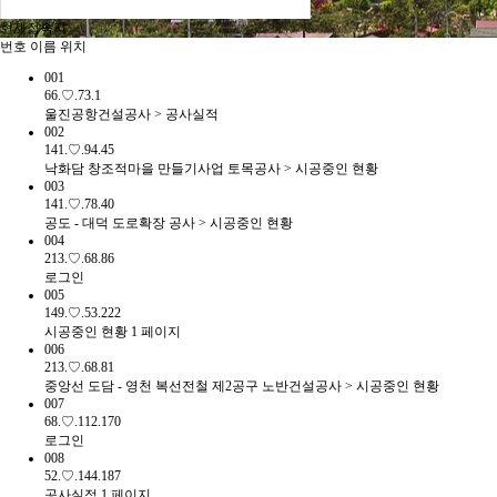
현재접속자
번호
이름
위치
001
66.♡.73.1
울진공항건설공사 > 공사실적
002
141.♡.94.45
낙화담 창조적마을 만들기사업 토목공사 > 시공중인 현황
003
141.♡.78.40
공도 - 대덕 도로확장 공사 > 시공중인 현황
004
213.♡.68.86
로그인
005
149.♡.53.222
시공중인 현황 1 페이지
006
213.♡.68.81
중앙선 도담 - 영천 복선전철 제2공구 노반건설공사 > 시공중인 현황
007
68.♡.112.170
로그인
008
52.♡.144.187
공사실적 1 페이지