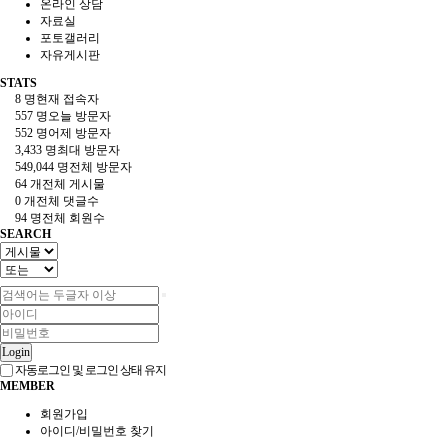
온라인 상담
자료실
포토갤러리
자유게시판
STATS
8 명
현재 접속자
557 명
오늘 방문자
552 명
어제 방문자
3,433 명
최대 방문자
549,044 명
전체 방문자
64 개
전체 게시물
0 개
전체 댓글수
94 명
전체 회원수
SEARCH
Login
자동로그인 및 로그인 상태 유지
MEMBER
회원가입
아이디/비밀번호 찾기