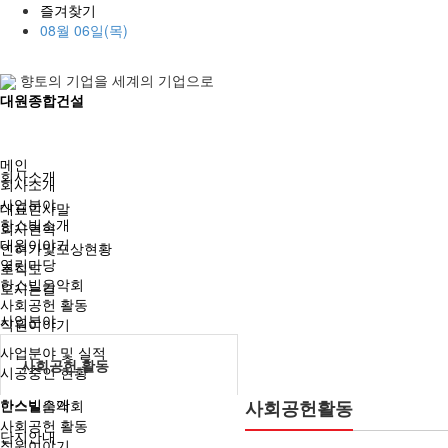
즐겨찾기
08월 06일(목)
향토의 기업을 세계의 기업으로
대원종합건설
메인
회사소개
회사소개
사업분야
대표인사말
한스빌소개
회사연혁
대원이야기
인허가및포상현황
열린마당
조직도
한스빌음악회
오시는길
사회공헌 활동
사업분야
직원이야기
사업분야 및 실적
사회공헌 활동
시공중인 현황
한스빌소개
한스빌음악회
사회공헌활동
사회공헌 활동
단지안내
직원이야기