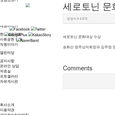
세로토닌 문
조성개요
시설안내
파노라마
한스빌사계
운영자
0
4,972
대원이야기
한스빌음악회
세로토닌 문화대상 수상
사회공헌 활동
직원이야기
송화선 영주상의회장과 김주영 영
열린마당
공지사항
Comments
온라인 상담
자료실
포토갤러리
자유게시판
회사소개
이용약관
개인정보처리방침