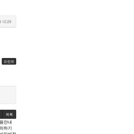
8 12:29
프린트
목록
용안내
의하기
바일버전